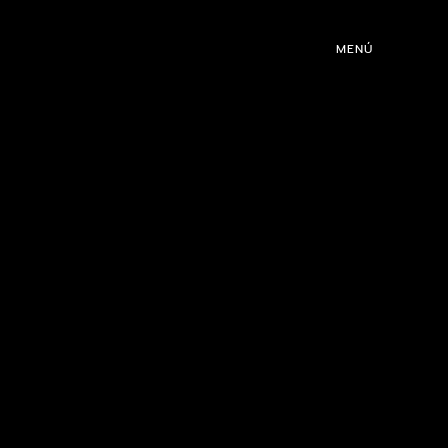
ROGRAMACIÓN
MENÚ
DJS
EVENTOS
CON NOSOTROS