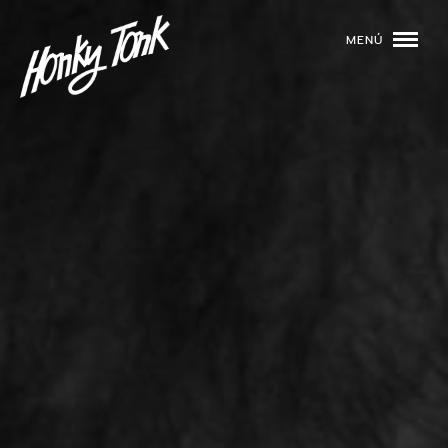
MENÚ
01
PROGRAMACIÓN
02
DJS
03
EVENTOS
04
TOCA CON NOSOTROS
05
QUIÉNES SOMOS