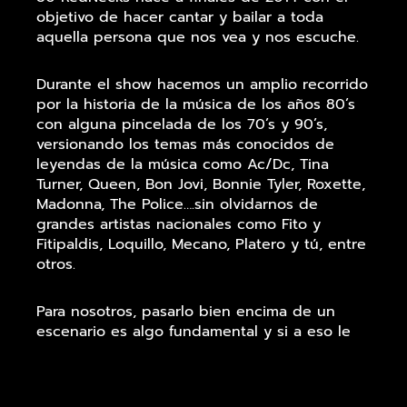
objetivo de hacer cantar y bailar a toda
aquella persona que nos vea y nos escuche.
Durante el show hacemos un amplio recorrido
por la historia de la música de los años 80’s
con alguna pincelada de los 70’s y 90’s,
versionando los temas más conocidos de
leyendas de la música como Ac/Dc, Tina
Turner, Queen, Bon Jovi, Bonnie Tyler, Roxette,
Madonna, The Police….sin olvidarnos de
grandes artistas nacionales como Fito y
Fitipaldis, Loquillo, Mecano, Platero y tú, entre
otros.
Para nosotros, pasarlo bien encima de un
escenario es algo fundamental y si a eso le
sumamos un espectáculo muy cuidado donde
además de los éxitos musicales, destacan la
interpretación musical, la animación, y por