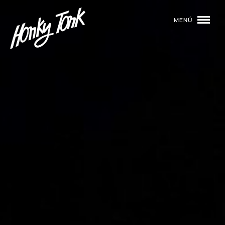
MENÚ
01
PROGRAMACIÓN
02
DJS
03
EVENTOS
04
TOCA CON NOSOTROS
05
QUIÉNES SOMOS