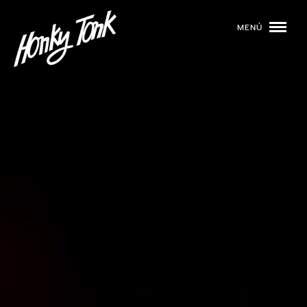
MENÚ
01
PROGRAMACIÓN
02
DJS
03
EVENTOS
04
TOCA CON NOSOTROS
05
QUIÉNES SOMOS