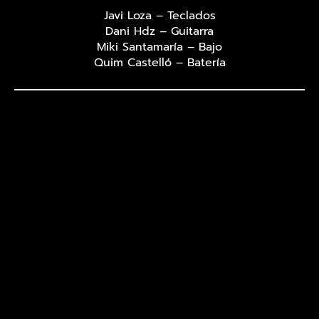
Javi Loza – Teclados
Dani Hdz – Guitarra
Miki Santamaría – Bajo
Quim Castelló – Batería
LIVE MUSIC BAR
Martes a Jueves:
22:30 a 05:00
Viernes y Sábados:
22:30 a 06:00