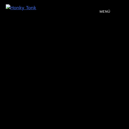
MENÚ
PROGRAMACIÓN
DJS
EVENTOS
TOCA CON NOSOTROS
QUIÉNES SOMOS
NUESTRA HISTORIA
RIDER TÉCNICO
GALERÍA
DE IMÁGENES