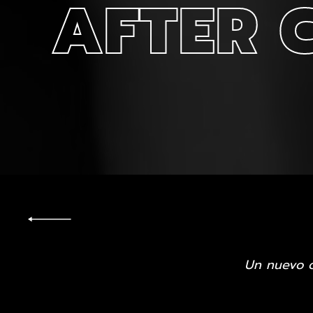
AFTER 
Un nuevo c