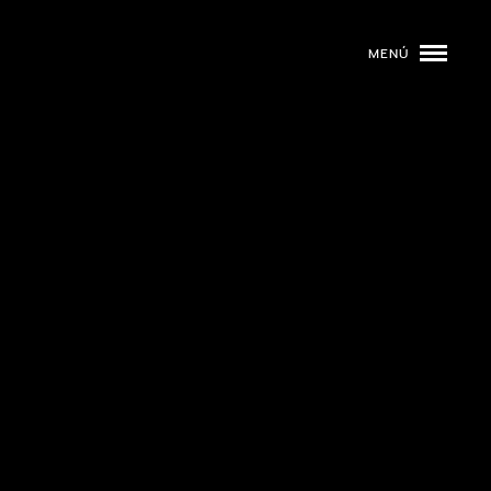
MENÚ
ROGRAMACIÓN
DJS
02
EVENTOS
03