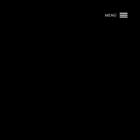
MENÚ
ROGRAMACIÓN
DJS
02
EVENTOS
03