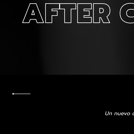
AFTER 
Un nuevo c