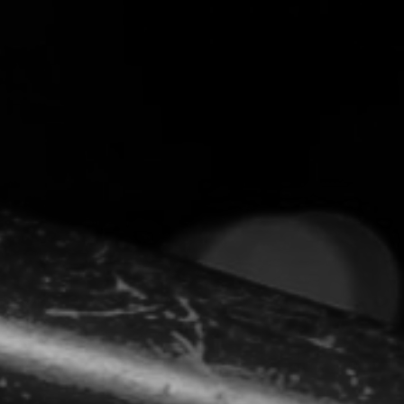
TOCA 
04
Q
05
NUESTRA HIS