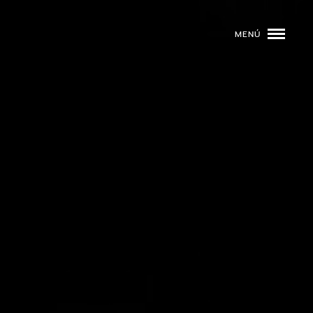
MENÚ
ROGRAMACIÓN
DJS
02
EVENTOS
03