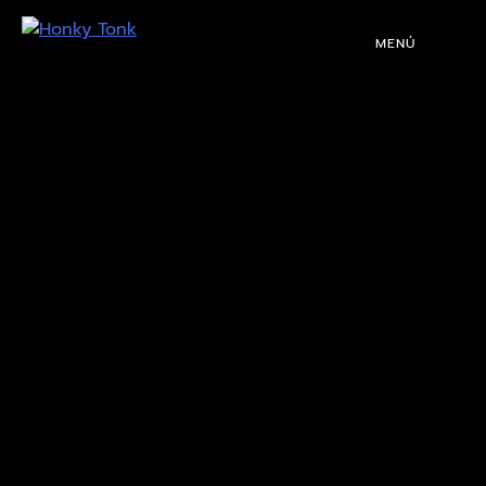
MENÚ
01
PROGRAMACIÓN
02
DJS
03
EVENTOS
04
TOCA CON NOSOTROS
05
QUIÉNES SOMOS
NUESTRA HISTORIA
RIDER TÉCNICO
GALERÍA
DE IMÁGENES