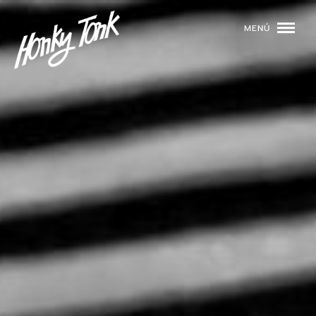
MENÚ
01
PROGRAMACIÓN
02
DJS
03
EVENTOS
04
TOCA CON NOSOTROS
05
QUIÉNES SOMOS