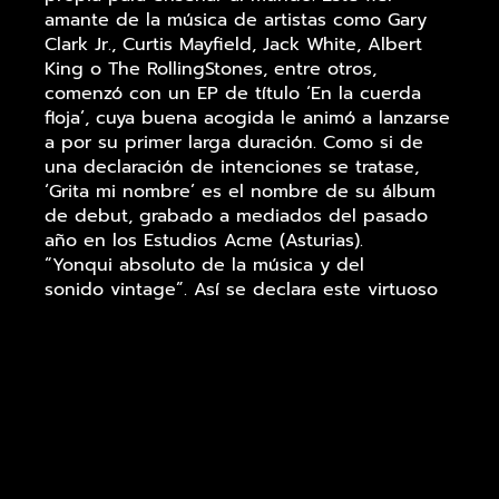
amante de la música de artistas como Gary
Clark Jr., Curtis Mayfield, Jack White, Albert
King o The RollingStones, entre otros,
comenzó con un EP de título ‘En la cuerda
floja’, cuya buena acogida le animó a lanzarse
a por su primer larga duración. Como si de
una declaración de intenciones se tratase,
‘Grita mi nombre’ es el nombre de su álbum
de debut, grabado a mediados del pasado
año en los Estudios Acme (Asturias).
“Yonqui absoluto de la música y del
sonido vintage”. Así se declara este virtuoso
de la guitarra, hacedor de melodías bluseras
sazonadas con soul y rock n’ roll. Si os gusta
la música de Alber Solo, podéis comprar su
disco contactando con él.