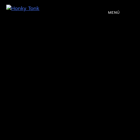
MENÚ
PROGRAMACIÓN
DJS
EVENTOS
TOCA CON NOSOTROS
QUIÉNES SOMOS
NUESTRA HISTORIA
RIDER TÉCNICO
GALERÍA
DE IMÁGENES