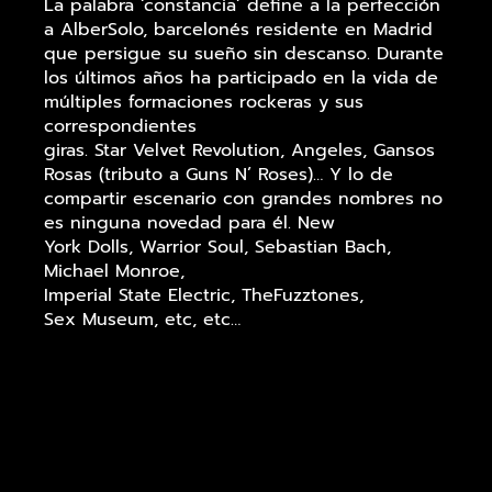
La palabra ‘constancia’ define a la perfección
a AlberSolo, barcelonés residente en Madrid
que persigue su sueño sin descanso. Durante
los últimos años ha participado en la vida de
múltiples formaciones rockeras y sus
correspondientes
giras. Star Velvet Revolution, Angeles, Gansos
Rosas (tributo a Guns N’ Roses)… Y lo de
compartir escenario con grandes nombres no
es ninguna novedad para él. New
York Dolls, Warrior Soul, Sebastian Bach,
Michael Monroe,
Imperial State Electric, TheFuzztones,
Sex Museum, etc, etc…
Pero Alber quería más. Canciones
exclusivamente suyas, un álbum de cosecha
propia para enseñar al mundo. Este fiel
amante de la música de artistas como Gary
Clark Jr., Curtis Mayfield, Jack White, Albert
King o The RollingStones, entre otros,
comenzó con un EP de título ‘En la cuerda