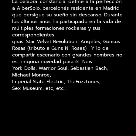
La palabra ‘constancia’ define a la perfección
a AlberSolo, barcelonés residente en Madrid
que persigue su sueño sin descanso. Durante
los últimos años ha participado en la vida de
múltiples formaciones rockeras y sus
correspondientes
giras. Star Velvet Revolution, Angeles, Gansos
Rosas (tributo a Guns N’ Roses)… Y lo de
compartir escenario con grandes nombres no
es ninguna novedad para él. New
York Dolls, Warrior Soul, Sebastian Bach,
Michael Monroe,
Imperial State Electric, TheFuzztones,
Sex Museum, etc, etc…
Pero Alber quería más. Canciones
exclusivamente suyas, un álbum de cosecha
propia para enseñar al mundo. Este fiel
amante de la música de artistas como Gary
Clark Jr., Curtis Mayfield, Jack White, Albert
King o The RollingStones, entre otros,
comenzó con un EP de título ‘En la cuerda