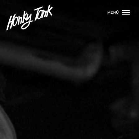
MENÚ
01
PROGRAMACIÓN
02
DJS
03
EVENTOS
04
TOCA CON NOSOTROS
05
QUIÉNES SOMOS