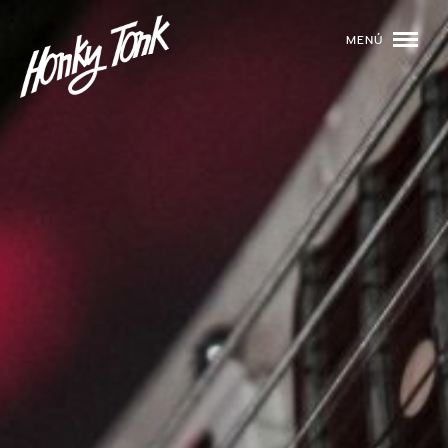
MENÚ
01
PROGRAMACIÓN
02
DJS
03
EVENTOS
04
TOCA CON NOSOTROS
05
QUIÉNES SOMOS
NUESTRA HISTORIA
RIDER TÉCNICO
GALERÍA
DE IMÁGENES