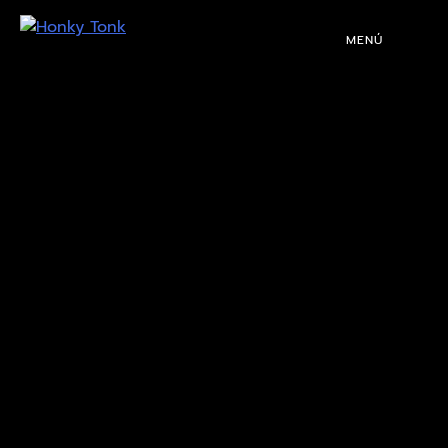
MENÚ
PROGRAMACIÓN
DJS
EVENTOS
TOCA CON NOSOTROS
QUIÉNES SOMOS
NUESTRA HISTORIA
RIDER TÉCNICO
GALERÍA
DE IMÁGENES