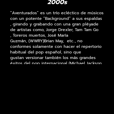
2000s
”Aventurados” es un trío ecléctico de músicos
con un potente “Background” a sus espaldas
, girando y grabando con una gran pléyade
de artistas como, Jorge Drexler, Tam Tam Go
, Toreros muertos, José María
Guzmán, (WWRY)Brian May, etc.., no
conformes solamente con hacer el repertorio
habitual del pop español, sino que
gustan versionar también los más grandes
éxitos del pop internacional (Michael Jackson,
Elton John, Bruno Mars, o Eric Clapton
y también hacer incursiones en el Funk y la
Rumba española.