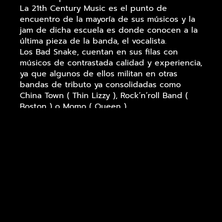
La 21th Century Music es el punto de
encuentro de la mayoría de sus músicos y la
jam de dicha escuela es donde conocen a la
última pieza de la banda, el vocalista.
Los Bad Snake, cuentan en sus filas con
músicos de contrastada calidad y experiencia,
ya que algunos de ellos militan en otras
bandas de tributo ya consolidadas como
China Town ( Thin Lizzy ), Rock´n´roll Band (
Boston ) o Momo ( Queen )
Compuesto por:
Teclados: Eduardo
Bajo: Jose M.Deza
Batería: Lete G. Moreno
Guitarra: Francois Le Goffic
Voz: Israel Hernan Saiz