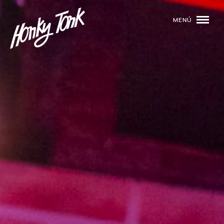
MENÚ
01
PROGRAMACIÓN
02
DJS
03
EVENTOS
04
TOCA CON NOSOTROS
05
QUIÉNES SOMOS