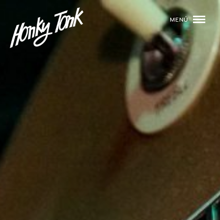
MENÚ
01
PROGRAMACIÓN
02
DJS
03
EVENTOS
04
TOCA CON NOSOTROS
05
QUIÉNES SOMOS