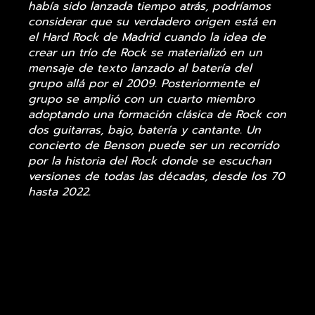
había sido lanzada tiempo atrás, podríamos
considerar que su verdadero origen está en
el Hard Rock de Madrid cuando la idea de
crear un trío de Rock se materializó en un
mensaje de texto lanzado al batería del
grupo allá por el 2009. Posteriormente el
grupo se amplió con un cuarto miembro
adoptando una formación clásica de Rock con
dos guitarras, bajo, batería y cantante. Un
concierto de Benson puede ser un recorrido
por la historia del Rock donde se escuchan
versiones de todas las décadas, desde los 70
hasta 2022.
¿Qué puedes escuchar en un concierto de
BS? U2, Muse, Pixies, Wilco, ACDC, Stone
Temple Pilots, Jimmy Hendrix, Yes, Focus,
Grand Funk, Rage Against the Machine, Blur,
Pearl Jam…