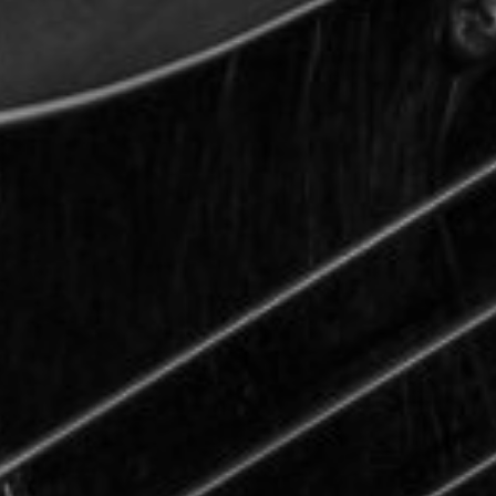
TOCA 
04
Q
05
NUESTRA HIS