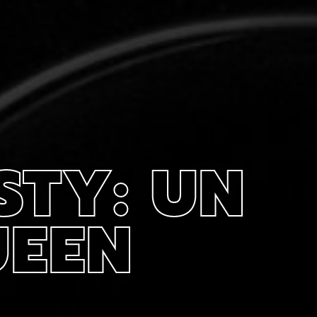
STY: UN
UEEN