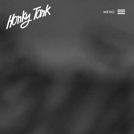
MENÚ
01
PROGRAMACIÓN
02
DJS
03
EVENTOS
04
TOCA CON NOSOTROS
05
QUIÉNES SOMOS