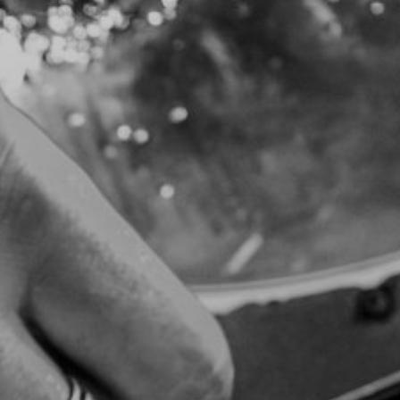
TOCA 
04
Q
05
NUESTRA HIS