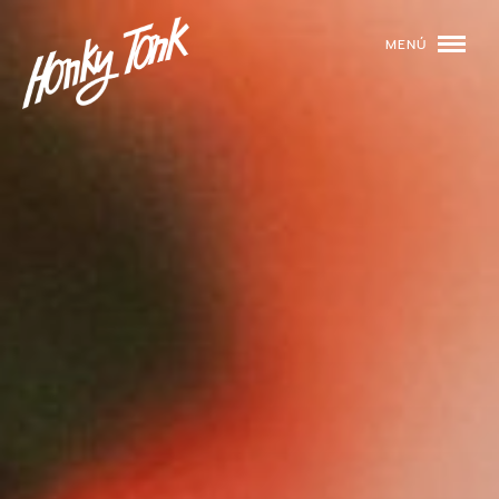
MENÚ
01
PROGRAMACIÓN
02
DJS
03
EVENTOS
04
TOCA CON NOSOTROS
05
QUIÉNES SOMOS