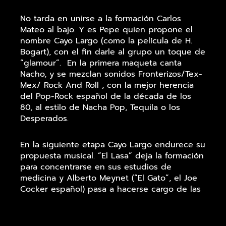
No tarda en unirse a la formación Carlos
Mateo al bajo. Y es Pepe quien propone el
nombre Cayo Largo (como la película de H.
Bogart), con el fin darle al grupo un toque de
“glamour”. En la primera maqueta canta
Nacho, y se mezclan sonidos Fronterizos/Tex-
Mex/ Rock And Roll , con la mejor herencia
del Pop-Rock español de la década de los
80, al estilo de Nacha Pop, Tequila o los
Desperados.
En la siguiente etapa Cayo Largo endurece su
propuesta musical. “El Lasa” deja la formación
para concentrarse en sus estudios de
medicina y Alberto Meynet (“El Gato”, el Joe
Cocker español) pasa a hacerse cargo de las
voces. En la segunda maqueta, Grupos
Madrileños como “Los Enemigos” ,“Leño” o
Rosendo entre otros, se convierten en