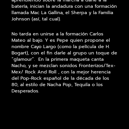
aprendiendo sobre la marcha a darle a la
batería, inician la andadura con una formación
llamada Mac La Gallina, el Sherpa y la Familia
Johnson (así, tal cual).
No tarda en unirse a la formación Carlos
Mateo al bajo. Y es Pepe quien propone el
nombre Cayo Largo (como la película de H.
Bogart), con el fin darle al grupo un toque de
“glamour”. En la primera maqueta canta
Nacho, y se mezclan sonidos Fronterizos/Tex-
Mex/ Rock And Roll , con la mejor herencia
del Pop-Rock español de la década de los
80, al estilo de Nacha Pop, Tequila o los
Desperados.
En la siguiente etapa Cayo Largo endurece su
propuesta musical. “El Lasa” deja la formación
para concentrarse en sus estudios de
medicina y Alberto Meynet (“El Gato”, el Joe