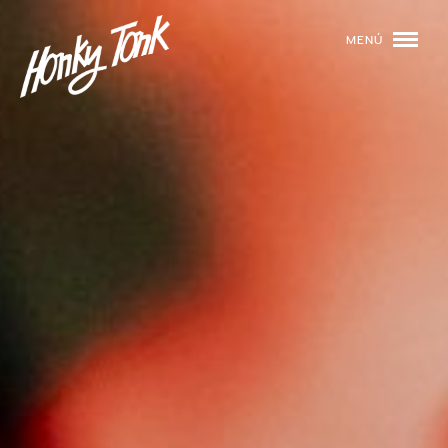
MENÚ
01
PROGRAMACIÓN
02
DJS
03
EVENTOS
04
TOCA CON NOSOTROS
05
QUIÉNES SOMOS