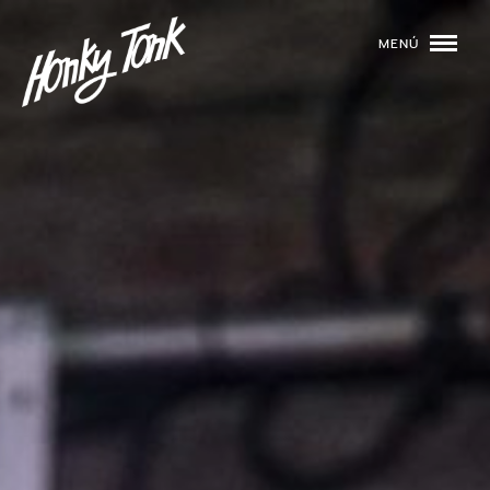
MENÚ
01
PROGRAMACIÓN
02
DJS
03
EVENTOS
04
TOCA CON NOSOTROS
05
QUIÉNES SOMOS