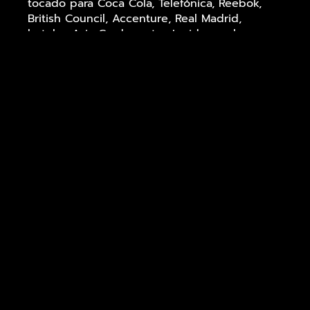
tocado para Coca Cola, Telefónica, Reebok,
British Council, Accenture, Real Madrid,
hoteles Asia Garden, etc… La idea es hacer
cantar y bailar al público con canciones muy
reconocibles en ambos idiomas…Y así sucede.