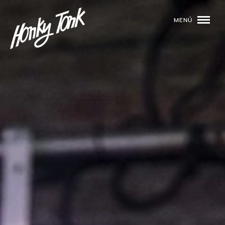
MENÚ
01
PROGRAMACIÓN
02
DJS
03
EVENTOS
04
TOCA CON NOSOTROS
05
QUIÉNES SOMOS