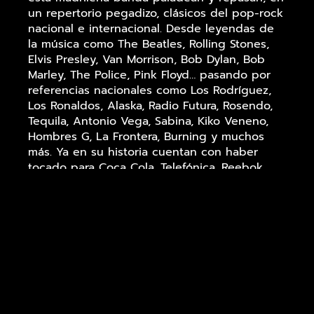
un repertorio pegadizo, clásicos del pop-rock
nacional e internacional. Desde leyendas de
la música como The Beatles, Rolling Stones,
Elvis Presley, Van Morrison, Bob Dylan, Bob
Marley, The Police, Pink Floyd… pasando por
referencias nacionales como Los Rodríguez,
Los Ronaldos, Alaska, Radio Futura, Rosendo,
Tequila, Antonio Vega, Sabina, Kiko Veneno,
Hombres G, La Frontera, Burning y muchos
más. Ya en su historia cuentan con haber
tocado para Coca Cola, Telefónica, Reebok,
British Council, Accenture, Real Madrid,
hoteles Asia Garden, etc… La idea es hacer
cantar y bailar al público con canciones muy
reconocibles en ambos idiomas…Y así sucede.