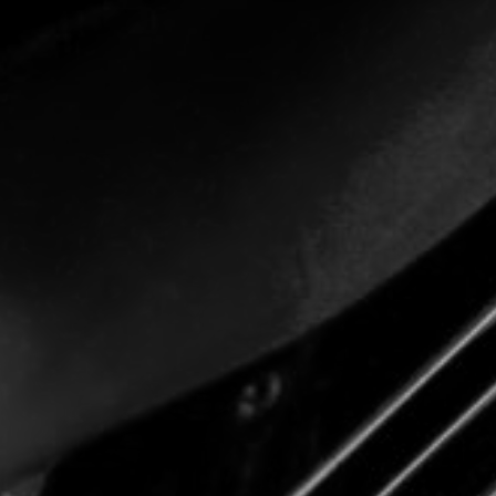
TOCA 
04
Q
05
NUESTRA HIS