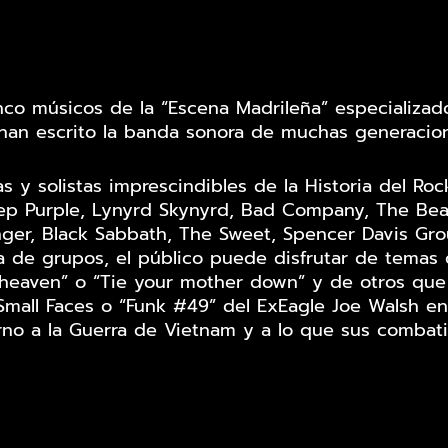
inco músicos de la “Escena Madrileña” especializad
han escrito la banda sonora de muchas generacion
das y solistas imprescindibles de la Historia del 
Deep Purple, Lynyrd Skynyrd, Bad Company, The Bea
nger, Black Sabbath, The Sweet, Spencer Davis Gro
a de grupos, el público puede disfrutar de temas
 heaven” o “Tie your mother down” y de otros que
 Small Faces o “Funk #49” del ExEagle Joe Walsh 
rno a la Guerra de Vietnam y a lo que sus combat
Ángel García: Voz solista
Carlos Rodríguez: Batería/coros