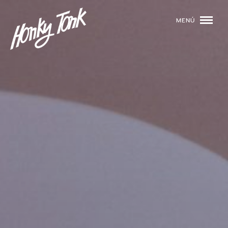
MENÚ
01
PROGRAMACIÓN
02
DJS
03
EVENTOS
04
TOCA CON NOSOTROS
05
QUIÉNES SOMOS