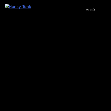
MENÚ
PROGRAMACIÓN
DJS
EVENTOS
TOCA CON NOSOTROS
QUIÉNES SOMOS
NUESTRA HISTORIA
RIDER TÉCNICO
GALERÍA
DE IMÁGENES