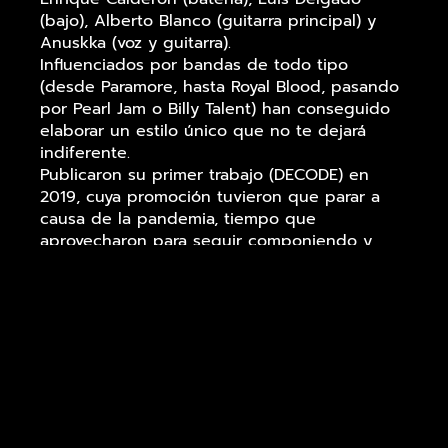
(bajo), Alberto Blanco (guitarra principal) y
Anuskka (voz y guitarra).
Influenciados por bandas de todo tipo
(desde Paramore, hasta Royal Blood, pasando
por Pearl Jam o Billy Talent) han conseguido
elaborar un estilo único que no te dejará
indiferente.
Publicaron su primer trabajo (DECODE) en
2019, cuya promoción tuvieron que parar a
causa de la pandemia, tiempo que
aprovecharon para seguir componiendo y
preparar su vuelta a los escenarios. Ahora,
después de dos años, presentan su nuevo
espectáculo, con todos los temas de este
primer disco y aquellos en los que han
estado trabajando este tiempo
Redes sociales