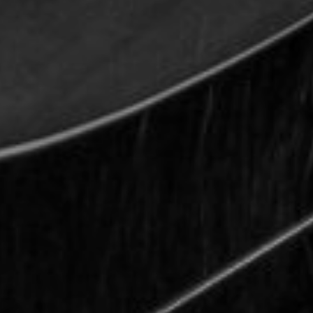
TOCA 
04
Q
05
NUESTRA HIS