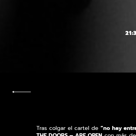
21:
Tras colgar el cartel de
“no hay entr
THE DOORS – ARE OPEN
con más de 