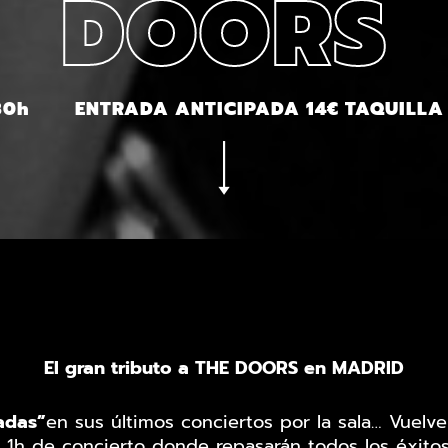
DOORS
30h
ENTRADA ANTICIPADA 14€ TAQUILLA
El gran tributo a THE DOORS en MADRID
adas”
en sus últimos conciertos por la sala… Vuelve
1h de concierto donde repasarán todos los éxitos