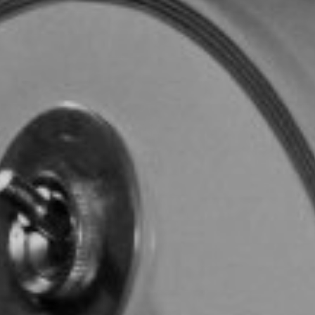
TOCA 
04
Q
05
NUESTRA HIS