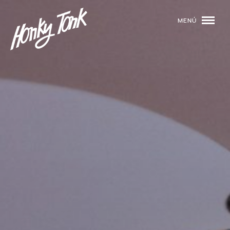
MENÚ
01
PROGRAMACIÓN
02
DJS
03
EVENTOS
04
TOCA CON NOSOTROS
05
QUIÉNES SOMOS