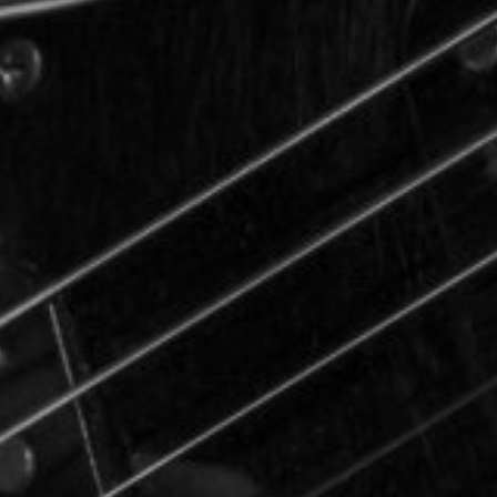
TOCA 
04
Q
05
NUESTRA HIS