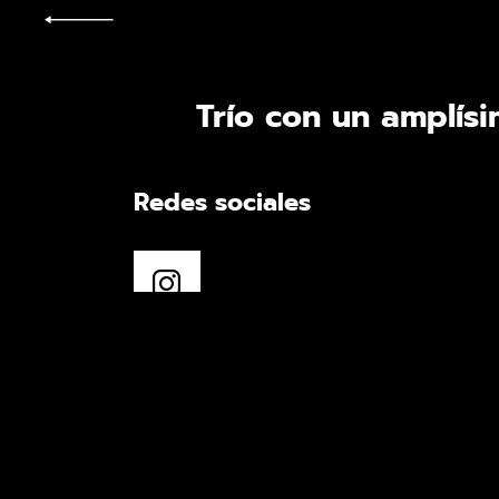
Trío con un amplísi
Redes sociales