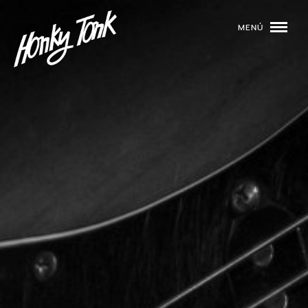
MENÚ
01
PROGRAMACIÓN
02
DJS
03
EVENTOS
04
TOCA CON NOSOTROS
05
QUIÉNES SOMOS