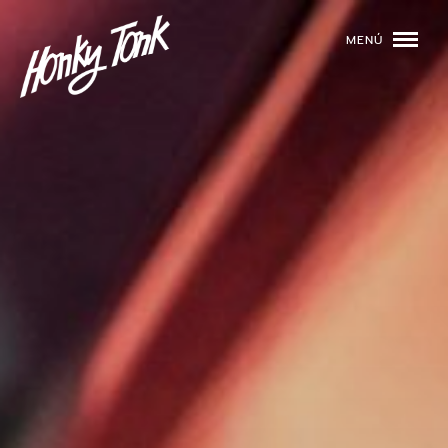
MENÚ
01
PROGRAMACIÓN
02
DJS
03
EVENTOS
04
TOCA CON NOSOTROS
05
QUIÉNES SOMOS