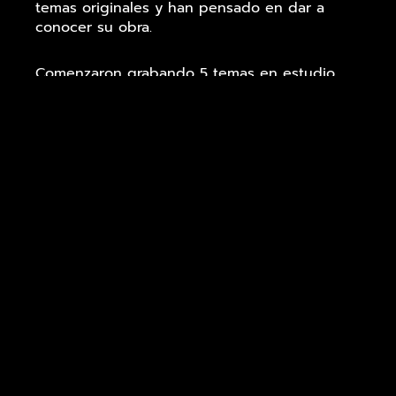
temas originales y han pensado en dar a
conocer su obra.
Comenzaron grabando 5 temas en estudio
que están disponibles en Spotify y en CD.
Para dar sus conciertos, faLsantes se apoya
en músicos profesionales que dan a los
temas el nivel adecuado para que suenen de
forma inmejorable. Para nosotroses esencial la
calidad del sonido de lo que tocamos y la
banda formada por Jorge Santana, Javier
Santana y Miguel Losada es realmente
espectacular en directo.