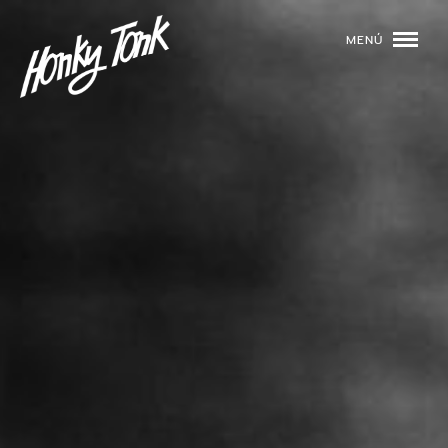
MENÚ
01
PROGRAMACIÓN
02
DJS
03
EVENTOS
04
TOCA CON NOSOTROS
05
QUIÉNES SOMOS