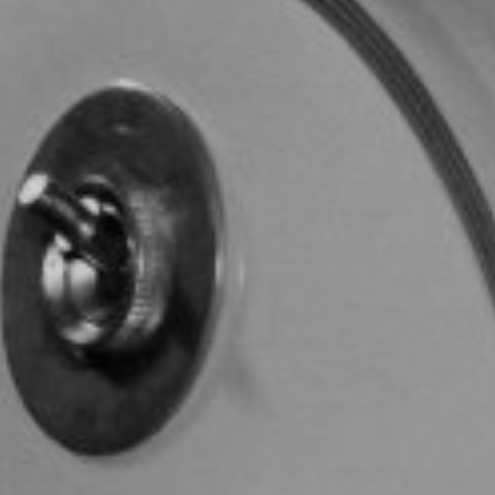
TOCA 
04
Q
05
NUESTRA HIS