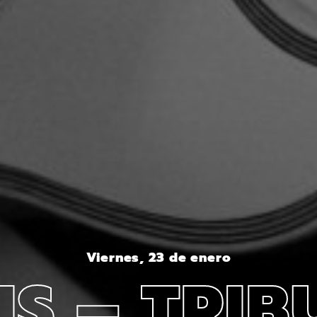
Viernes, 23 de enero
IS – TRIB