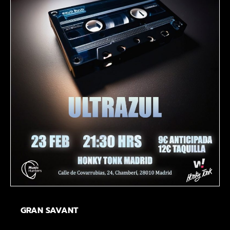
GRAN SAVANT