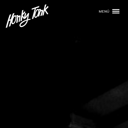
MENÚ
01
PROGRAMACIÓN
02
DJS
03
EVENTOS
04
TOCA CON NOSOTROS
05
QUIÉNES SOMOS