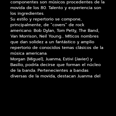
componentes son músicos procedentes de la
movida de los 80. Talento y experiencia son
los ingredientes.
Su estilo y repertorio se compone,
principalmente, de “covers” de rock
americano. Bob Dylan, Tom Petty, The Band,
Van Morrison, Neil Young… Míticos nombres
que dan solidez a un fantástico y amplio
repertorio de conocidos temas clásicos de la
música americana.
Morgan (Miguel), Juanma, Estivi (Javier) y
Basilio, podría decirse que forman el núcleo
de la banda. Pertenecientes a bandas
diversas de la movida, destacan Juanma del
Olmo, mítico guitarra solista de Los Elegantes,
y Basilio Martí, teclista habitual de Antonio
Vega y Nacha Pop. En los últimos años se ha
unido a nosotros Pedro López con su
mandolina, conocido por su trayectoria en
bandas de bluegrass como La Pocilga o
Viagrass, de música country como Mar y los