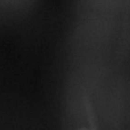
TOCA 
04
Q
05
NUESTRA HIS