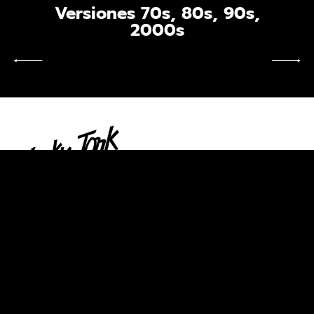
Versiones 70s, 80s, 90s,
2000s
LIVE MUSIC BAR
Martes a Jueves:
22:30 a 05:00
Viernes y Sábados:
22:30 a 06:00
Vísperas de festivo:
22:30 a 06:00
Conciertos en directo:
00:30
Domingos y lunes
cerrado