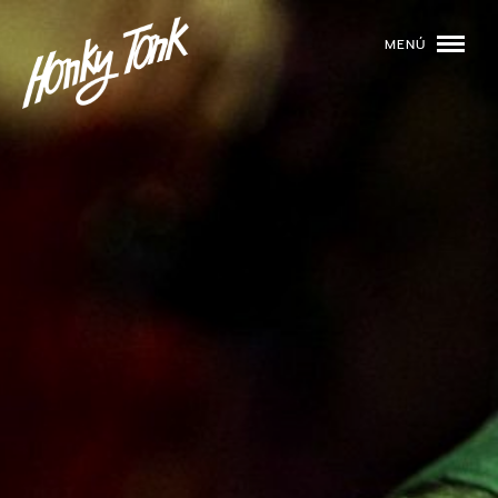
MENÚ
01
PROGRAMACIÓN
02
DJS
03
EVENTOS
04
TOCA CON NOSOTROS
05
QUIÉNES SOMOS