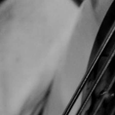
TOCA 
04
Q
05
NUESTRA HIS