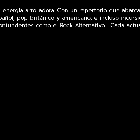
 energía arrolladora. Con un repertorio que abarc
añol, pop británico y americano, e incluso incurs
ontundentes como el Rock Alternativo . Cada actua
nigualable.
 haga todo y haga vibrar, iCover es la elección pe