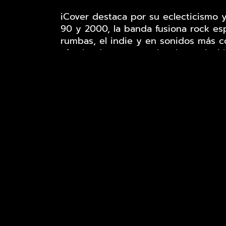
iCover destaca por su eclecticismo y
90 y 2000, la banda fusiona rock esp
rumbas, el indie y en sonidos más c
ofreciendo una experiencia musical i
Si buscas una banda de covers que lo
Redes sociales