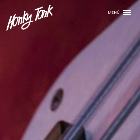
MENÚ
01
PROGRAMACIÓN
02
DJS
03
EVENTOS
04
TOCA CON NOSOTROS
05
QUIÉNES SOMOS