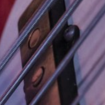
NUESTRA HISTORIA
RIDER TÉCNICO
GALERÍA
DE IMÁGENES
06
CONTACTO