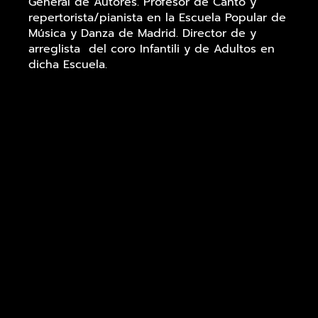
General de Autores. Profesor de Canto y
repertorista/pianista en la Escuela Popular de
Música y Danza de Madrid. Director de y
arreglista del coro Infantili y de Adultos en
dicha Escuela.
Director musical y pianista en las obras Yo Me
Bajo en La Próxima y Usted y en Cita con
Sorpresa.
Éste nuevo proyecto incluye temas clásicos
del jazz, swing, bossanova,.. Algún tema
propio y más ….