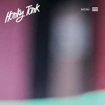
MENÚ
01
PROGRAMACIÓN
02
DJS
03
EVENTOS
04
TOCA CON NOSOTROS
05
QUIÉNES SOMOS