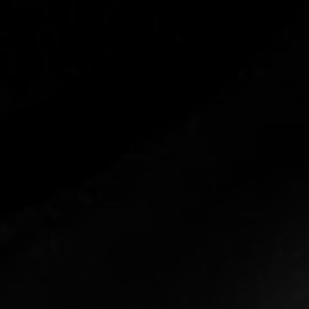
TOCA 
04
Q
05
NUESTRA HIS