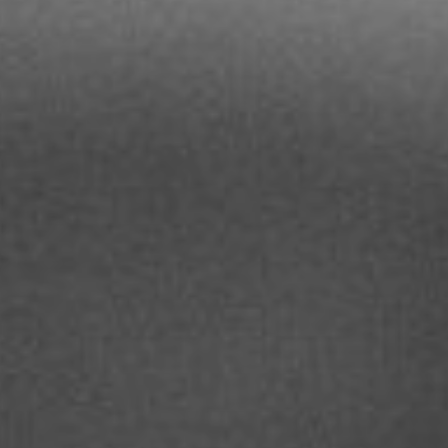
TOCA 
04
Q
05
NUESTRA HIS