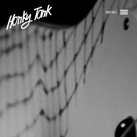
MENÚ
01
PROGRAMACIÓN
02
DJS
03
EVENTOS
04
TOCA CON NOSOTROS
05
QUIÉNES SOMOS