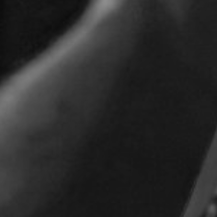
TOCA 
04
Q
05
NUESTRA HIS