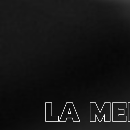
LA ME