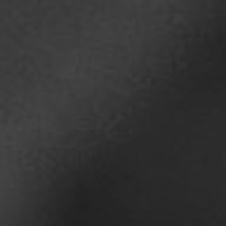
TOCA 
04
Q
05
NUESTRA HIS