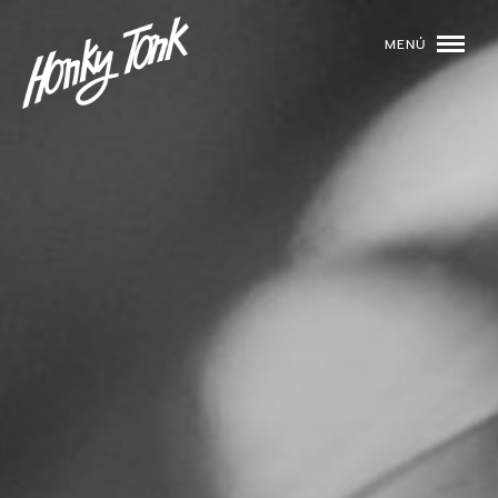
MENÚ
01
PROGRAMACIÓN
02
DJS
03
EVENTOS
04
TOCA CON NOSOTROS
05
QUIÉNES SOMOS