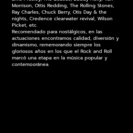
Morrison, Ottis Redding, The Rolling Stones,
Ray Charles, Chuck Berry, Otis Day & the
nights, Credence clearwater revival, Wilson
Picket, etc.
Recomendado para nostálgicos, en las
actuaciones encontramos calidad, diversión y
dinamismo, rememorando siempre los
gloriosos años en los que el Rock and Roll
marcó una etapa en la música popular y
contemporánea.
En la voz
Angel Gago
, Procedente de
formaciones como Navy Blue, grabando un
primer disco. The Summer Boys (banda de
covers de los míticos Beach Boys), potencia
vocal y calidad le definen.
En el bajo
Shahen Hahovian
, músico con
mucha experiencia ha tocado con : Fish