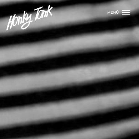
MENÚ
01
PROGRAMACIÓN
02
DJS
03
EVENTOS
04
TOCA CON NOSOTROS
05
QUIÉNES SOMOS